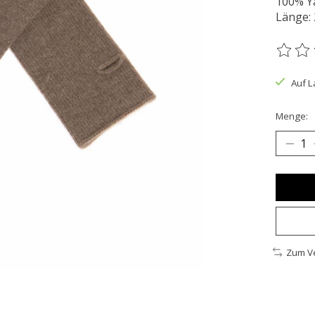
100% Y
Länge:
Die Bew
Auf L
Menge:
Zum Ve