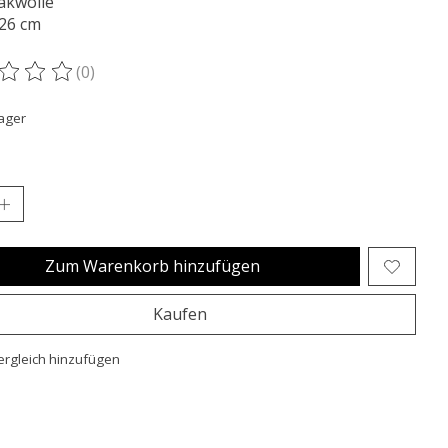
akwolle
 26 cm
(0)
ertung dieses Produkts ist
0
von 5
ager
Zum Warenkorb hinzufügen
Kaufen
rgleich hinzufügen