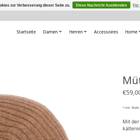
kies zur Verbesserung dieser Seite zu.
Diese Nachricht Ausblenden
Für
Startseite
Damen
Herren
Accessoires
Home
Müt
€59,0
* Inkl. MwSt.
Mit der
kältere