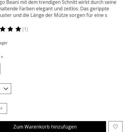
o Beani mit dem trendigen Schnitt wirkt durch seine
altende Farben elegant und zeitlos. Das gerippte
uster und die Länge der Mütze sorgen für eine s
(1)
ertung dieses Produkts ist
5
von 5
ager
:
*
Zum Warenkorb hinzufügen