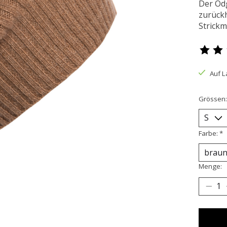
Der Odg
zurückh
Strickm
Die Bew
Auf L
Grössen
Farbe:
*
Menge: