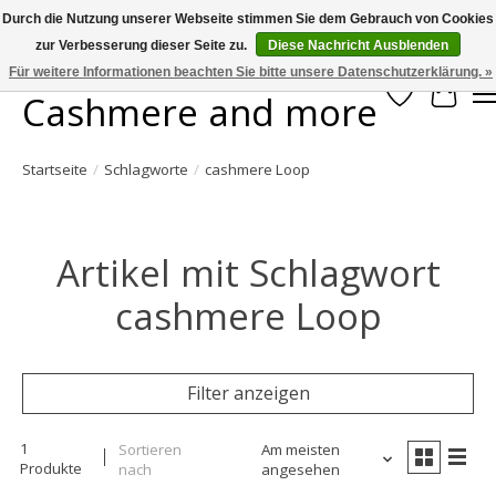
Durch die Nutzung unserer Webseite stimmen Sie dem Gebrauch von Cookies
zur Verbesserung dieser Seite zu.
Diese Nachricht Ausblenden
Large selection of products and fast shipping!
Für weitere Informationen beachten Sie bitte unsere Datenschutzerklärung. »
Cashmere and more
Wunschzett
Ihr W
Startseite
/
Schlagworte
/
cashmere Loop
Artikel mit Schlagwort
cashmere Loop
Filter anzeigen
1
Sortieren
Am meisten
Produkte
nach
angesehen