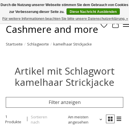
Durch die Nutzung unserer Webseite stimmen Sie dem Gebrauch von Cookies
zur Verbesserung dieser Seite zu.
Diese Nachricht Ausblenden
Large selection of products and fast shipping!
Für weitere Informationen beachten Sie bitte unsere Datenschutzerklärung. »
Cashmere and more
Wunschzett
Ihr W
Startseite
/
Schlagworte
/
kamelhaar Strickjacke
Artikel mit Schlagwort
kamelhaar Strickjacke
Filter anzeigen
1
Sortieren
Am meisten
Produkte
nach
angesehen