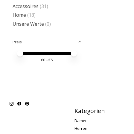
Accessoires
(31)
Home
(18)
Unsere Werte
(0)
Preis
Preis – Mindestwert
Price maximum value
€
0
- €
5
Kategorien
Damen
Herren