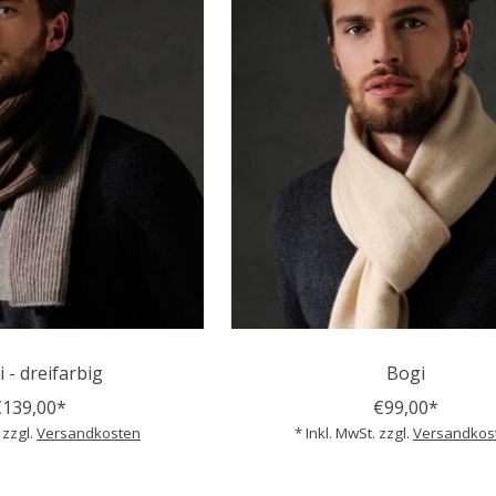
i - dreifarbig
Bogi
€139,00*
€99,00*
 zzgl.
Versandkosten
* Inkl. MwSt. zzgl.
Versandkos