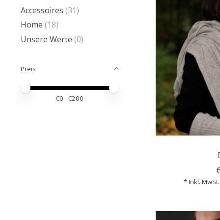
Accessoires
(31)
Home
(18)
Unsere Werte
(0)
Preis
Preis – Mindestwert
Price maximum value
€
0
- €
200
* Inkl. MwSt.