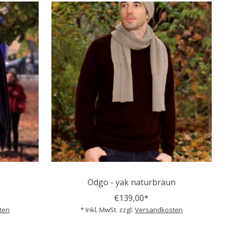
Odgo - yak naturbraun
€139,00*
ten
* Inkl. MwSt. zzgl.
Versandkosten