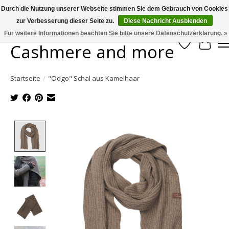
Durch die Nutzung unserer Webseite stimmen Sie dem Gebrauch von Cookies
zur Verbesserung dieser Seite zu.
Diese Nachricht Ausblenden
Large selection of products and fast shipping!
Für weitere Informationen beachten Sie bitte unsere Datenschutzerklärung. »
Cashmere and more
Wunschzett
Ihr W
Startseite
/
"Odgo" Schal aus Kamelhaar
Product image slideshow Items